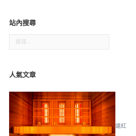
站內搜尋
搜
尋
關
鍵
人氣文章
字:
遠紅