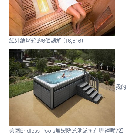
紅外線烤箱的6個誤解
(16,616)
我的
美國Endless Pools無邊際泳池該擺在哪裡呢?如