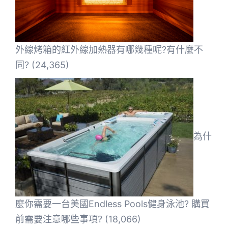
外線烤箱的紅外線加熱器有哪幾種呢?有什麼不
同?
(24,365)
為什
麼你需要一台美國Endless Pools健身泳池? 購買
前需要注意哪些事項?
(18,066)