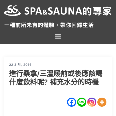
跳
至
主
要
內
Toggle
容
menu
22 3 月, 2016
進行桑拿/三溫暖前或後應該喝
什麼飲料呢? 補充水分的時機