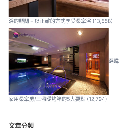
浴的顧問 – 以正確的方式享受桑拿浴
(13,558)
選購
家用桑拿房/三溫暖烤箱的5大要點
(12,794)
文章分類