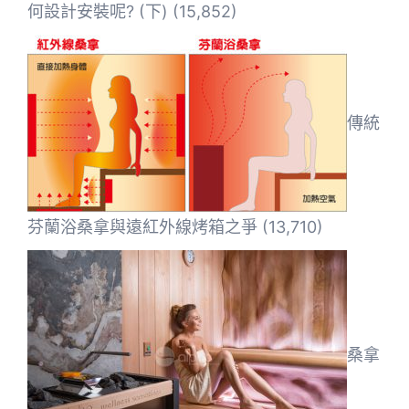
何設計安裝呢? (下)
(15,852)
傳統
芬蘭浴桑拿與遠紅外線烤箱之爭
(13,710)
桑拿