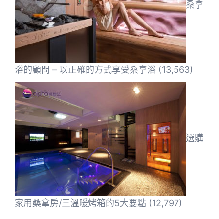
桑拿
浴的顧問 – 以正確的方式享受桑拿浴
(13,563)
選購
家用桑拿房/三溫暖烤箱的5大要點
(12,797)