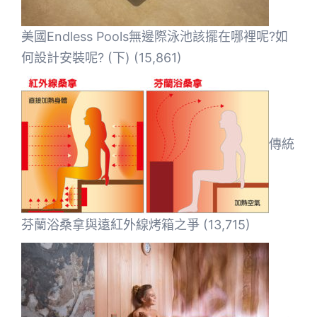
美國Endless Pools無邊際泳池該擺在哪裡呢?如
何設計安裝呢? (下)
(15,861)
傳統
芬蘭浴桑拿與遠紅外線烤箱之爭
(13,715)