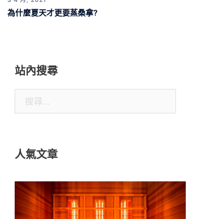
為什麼夏天才更要蒸桑拿?
站內搜尋
搜
尋
關
鍵
人氣文章
字: