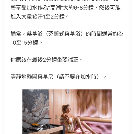
著享受加水作為“高潮”大約6-8分​​鐘，然後可能
進入大量發汗1至2分鐘。
通常，桑拿浴（芬蘭式桑拿浴）的時間通常約為
10至15分鐘。
你應該在最後2分鐘坐姿端正。
靜靜地離開桑拿房（請不要在加水時）。