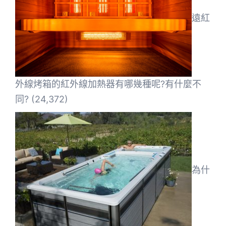
遠紅
外線烤箱的紅外線加熱器有哪幾種呢?有什麼不
同?
(24,372)
為什