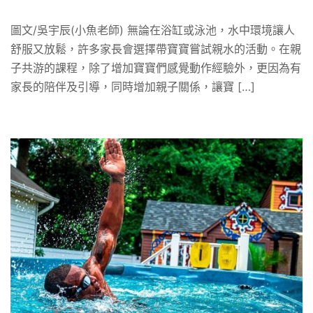
圖文/吳宇辰(小魚老師) 無論在浴缸或泳池，水中環境讓人
舒服又放鬆，許多家長會選擇帶寶寶嘗試親水的活動。在親
子共游的課程，除了增加寶寶們感覺動作經驗外，更因為有
家長的陪伴及引導，同時增加親子關係，讓寶 […]