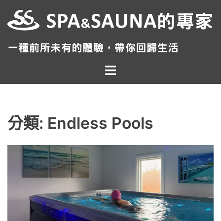
跳
至
主
要
內
Toggle
容
menu
分類:
Endless Pools