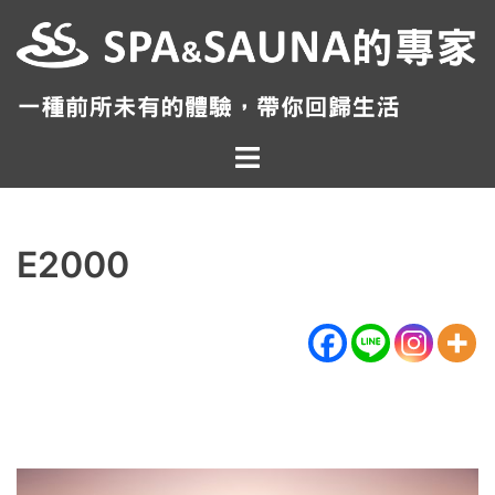
跳
至
主
要
內
Toggle
容
menu
E2000