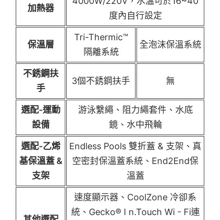
4000W/220V，水溫可於16~40
加熱器
度內自行設定
Tri-Thermic™
保溫層
全泡沫保溫系統
隔離系統
不銹鋼扶
3個不銹鋼扶手
無
手
選配-運動
游泳繫繩、阻力繩套件、水底
設備
鏡、水中飛輪
選配-乙烯
Endless Pools 雙折蓋 & 支架、真
基保溫蓋 &
空密封保溫蓋系統、End2End保
支架
溫蓋
速度顯示器、CoolZone 冷卻系
統、Gecko® I n.Touch Wi - Fi連
其他選配