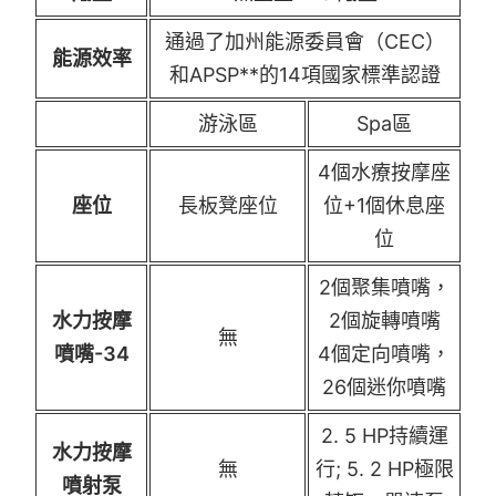
通過了加州能源委員會（CEC）
能源效率
和APSP**的14項國家標準認證
游泳區
Spa區
4個水療按摩座
座位
長板凳座位
位+1個休息座
位
2個聚集噴嘴，
水力按摩
2個旋轉噴嘴
無
噴嘴-34
4個定向噴嘴，
26個迷你噴嘴
2. 5 HP持續運
水力按摩
無
行; 5. 2 HP極限
噴射泵