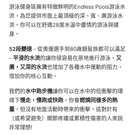
游泳健身區擁有特徵鮮明的Endless Pools游泳水
流，為您提供市面上最頂級的深、寬、廣游泳水
流。你可以在舒適28度水溫中盡情的游泳與健
身。
52
段變速
- 從奧運選手到80歲銀髮族都可以滿足
-
平滑的水流
的讓你很容易在原地進行游泳。
又
廣，又深的水流
也增加了各種水中運動的阻力，
增加你的核心互動。
我們的
水中跑步機
讓你可以在水中的低衝擊的環
境下
慢走，慢跑或快跑
。你會
燃燒同樣多的熱
量
，但沒有地面活動時帶來的衝擊。這對於有
（或希望避免）關節疼痛或累積性傷害的人來說
非常理想!