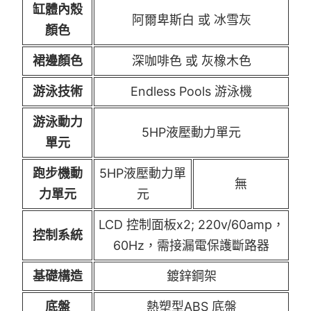
缸體內殼
阿爾卑斯白 或 冰雪灰
顏色
裙邊顏色
深咖啡色 或 灰橡木色
游泳技術
Endless Pools 游泳機
游泳動力
5HP液壓動力單元
單元
跑步機動
5HP液壓動力單
無
力單元
元
LCD 控制面板x2; 220v/60amp，
控制系統
60Hz，需接漏電保護斷路器
基礎構造
鍍鋅鋼架
底盤
熱塑型ABS 底盤