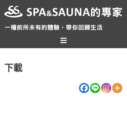
跳
至
主
要
內
Toggle
容
menu
下載