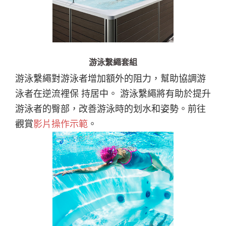
游泳繫繩套組
游泳繫繩對游泳者增加額外的阻力，幫助協調游
泳者在逆流裡保 持居中。 游泳繫繩將有助於提升
游泳者的臀部，改善游泳時的划水和姿勢。前往
觀賞
影片操作示範
。