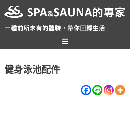
跳
至
主
要
內
Toggle
容
menu
健身泳池配件