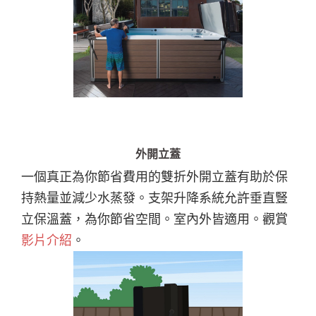
外開立蓋
一個真正為你節省費用的雙折外開立蓋有助於保
持熱量並減少水蒸發。支架升降系統允許垂直豎
立保溫蓋，為你節省空間。室內外皆適用。觀賞
影片介紹
。