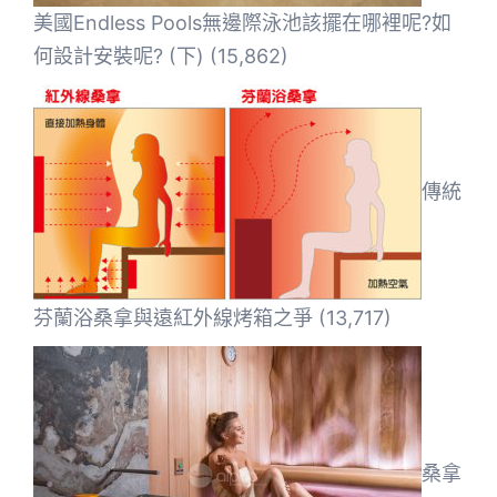
美國Endless Pools無邊際泳池該擺在哪裡呢?如
何設計安裝呢? (下)
(15,862)
傳統
芬蘭浴桑拿與遠紅外線烤箱之爭
(13,717)
桑拿