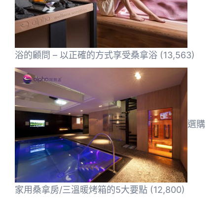
浴的顧問 – 以正確的方式享受桑拿浴
(13,563)
選購
家用桑拿房/三溫暖烤箱的5大要點
(12,800)