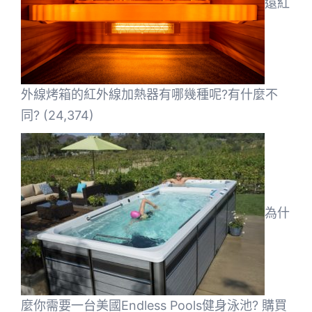
遠紅
外線烤箱的紅外線加熱器有哪幾種呢?有什麼不
同?
(24,374)
為什
麼你需要一台美國Endless Pools健身泳池? 購買