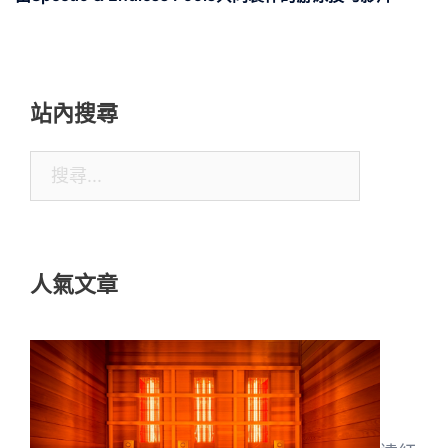
站內搜尋
搜
尋
關
鍵
人氣文章
字: