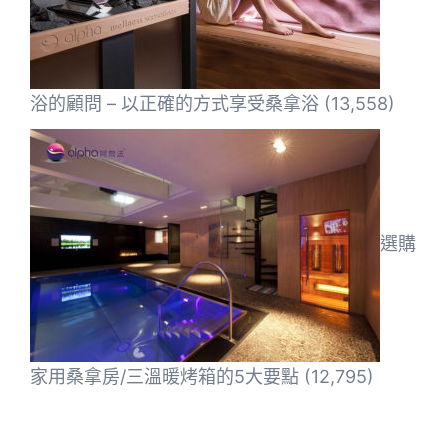
浴的顧問 – 以正確的方式享受桑拿浴
(13,558)
選購
家用桑拿房/三溫暖烤箱的5大要點
(12,795)