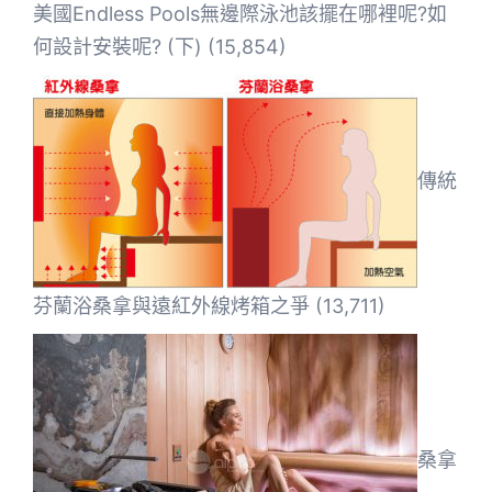
美國Endless Pools無邊際泳池該擺在哪裡呢?如
何設計安裝呢? (下)
(15,854)
傳統
芬蘭浴桑拿與遠紅外線烤箱之爭
(13,711)
桑拿