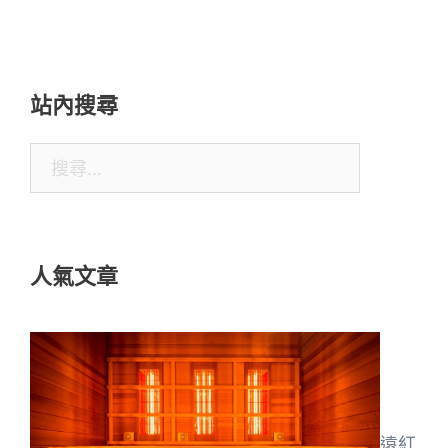
站內搜尋
搜
尋
關
鍵
人氣文章
字:
遠紅