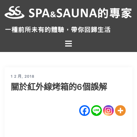
跳
至
主
要
內
Toggle
容
menu
1 2 月, 2018
關於紅外線烤箱的6個誤解