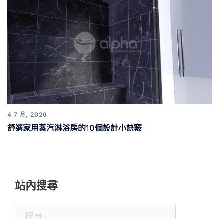
4 7 月, 2020
舒適家用蒸汽淋浴房的10個設計小訣竅
站內搜尋
搜