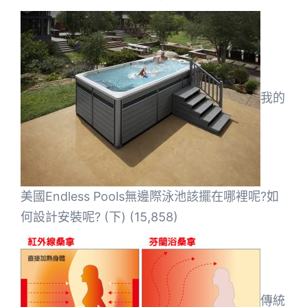
我的
美國Endless Pools無邊際泳池該擺在哪裡呢?如
何設計安裝呢? (下)
(15,858)
傳統