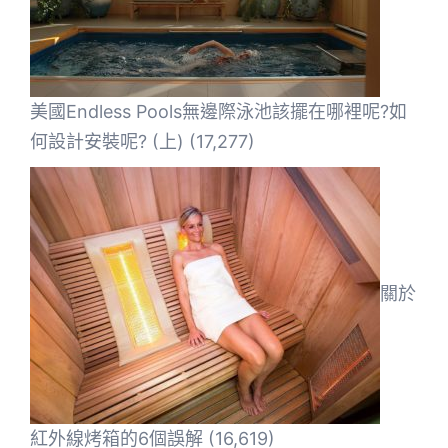
美國Endless Pools無邊際泳池該擺在哪裡呢?如
何設計安裝呢? (上)
(17,277)
關於
紅外線烤箱的6個誤解
(16,619)