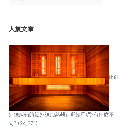
尋
關
鍵
人氣文章
字:
遠紅
外線烤箱的紅外線加熱器有哪幾種呢?有什麼不
同?
(24,371)