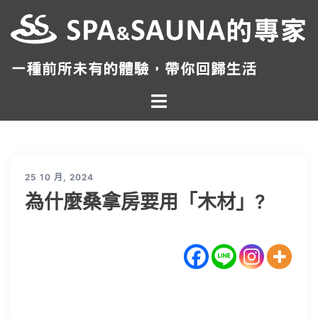
跳
至
主
要
內
Toggle
容
menu
25 10 月, 2024
為什麼桑拿房要用「木材」?