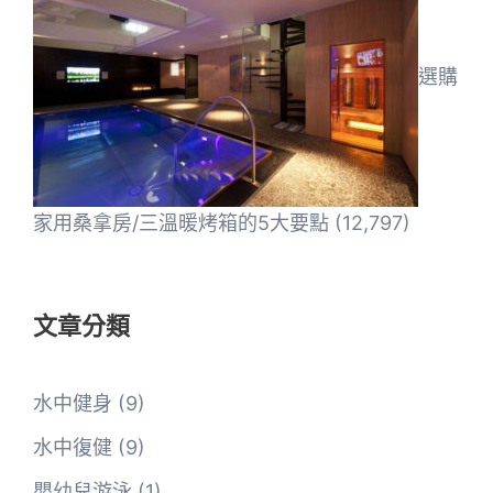
選購
家用桑拿房/三溫暖烤箱的5大要點
(12,797)
文章分類
水中健身
(9)
水中復健
(9)
嬰幼兒游泳
(1)