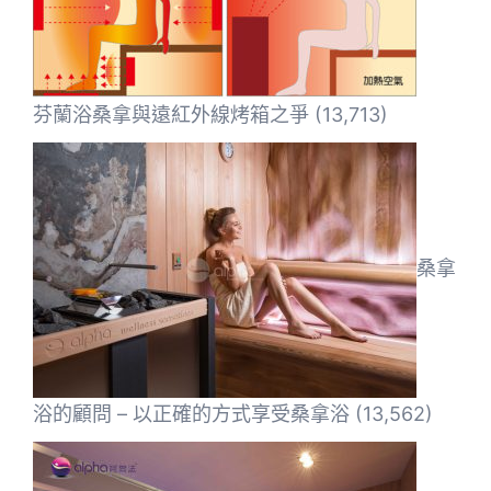
芬蘭浴桑拿與遠紅外線烤箱之爭
(13,713)
桑拿
浴的顧問 – 以正確的方式享受桑拿浴
(13,562)