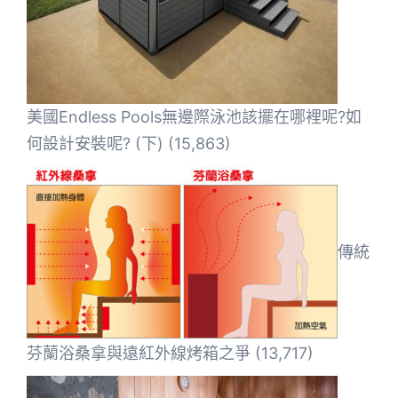
美國Endless Pools無邊際泳池該擺在哪裡呢?如
何設計安裝呢? (下)
(15,863)
傳統
芬蘭浴桑拿與遠紅外線烤箱之爭
(13,717)