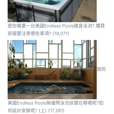
麼你需要一台美國Endless Pools健身泳池? 購買
前需要注意哪些事項?
(18,071)
我的
美國Endless Pools無邊際泳池該擺在哪裡呢?如
何設計安裝呢? (上)
(17,281)