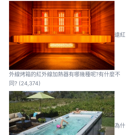
遠紅
外線烤箱的紅外線加熱器有哪幾種呢?有什麼不
同?
(24,374)
為什