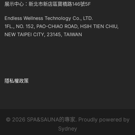
展示中心：新北市新店區寶橋路146號5F
Endless Wellness Technology Co., LTD.
1FL., NO. 152, PAO-CHIAO ROAD, HSIH TIEN CHIU,
NEW TAIPEI CITY, 23145, TAIWAN
隱私權政策
© 2026 SPA&SAUNA的專家. Proudly powered by
Sydney