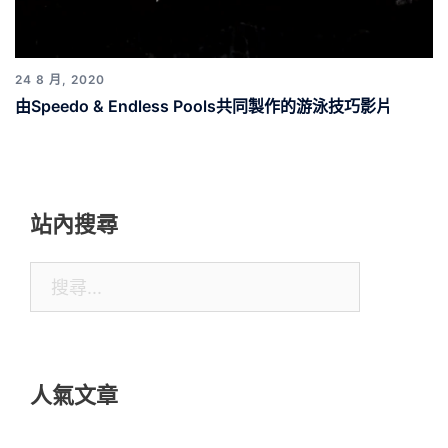
24 8 月, 2020
由Speedo & Endless Pools共同製作的游泳技巧影片
站內搜尋
搜
尋
關
鍵
人氣文章
字: