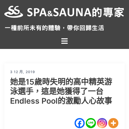
跳
至
主
要
內
Toggle
容
menu
3 12 月, 2019
她是15歲時失明的高中精英游
泳選手，這是她獲得了一台
Endless Pool的激勵人心故事