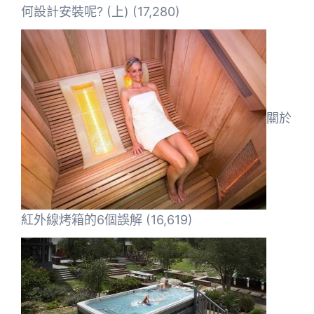
何設計安裝呢? (上)
(17,280)
關於
紅外線烤箱的6個誤解
(16,619)