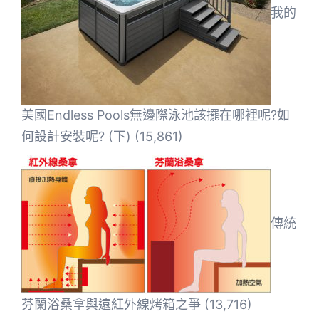
我的
美國Endless Pools無邊際泳池該擺在哪裡呢?如
何設計安裝呢? (下)
(15,861)
傳統
芬蘭浴桑拿與遠紅外線烤箱之爭
(13,716)