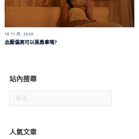
16 11 月, 2020
血壓偏高可以蒸桑拿嗎?
站內搜尋
搜
尋
關
鍵
人氣文章
字: