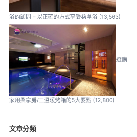
浴的顧問 – 以正確的方式享受桑拿浴
(13,563)
選購
家用桑拿房/三溫暖烤箱的5大要點
(12,800)
文章分類