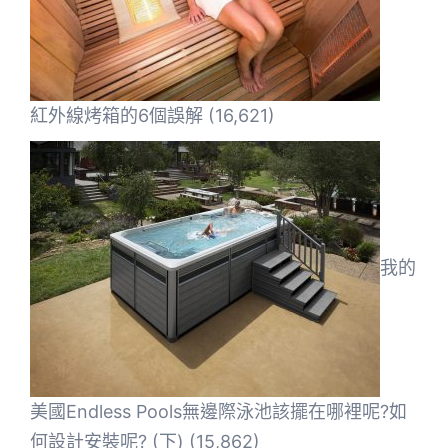
紅外線烤箱的6個誤解
(16,621)
我的
美國Endless Pools無邊際泳池該擺在哪裡呢?如
何設計安裝呢? (下)
(15,862)