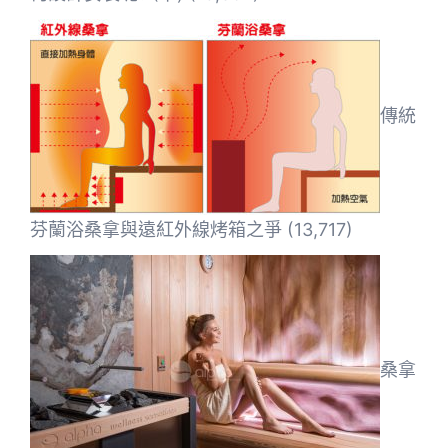
傳統
芬蘭浴桑拿與遠紅外線烤箱之爭
(13,717)
桑拿