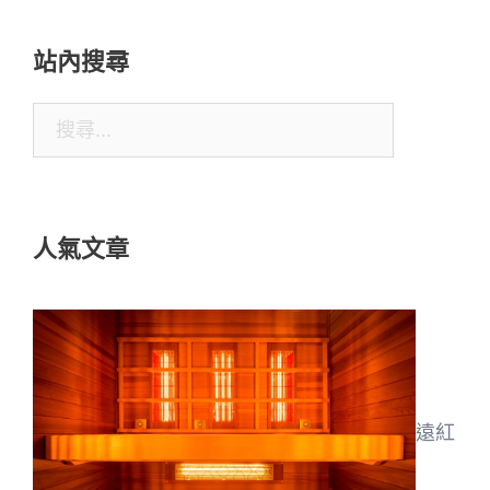
站內搜尋
搜
尋
關
鍵
人氣文章
字:
遠紅