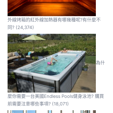
外線烤箱的紅外線加熱器有哪幾種呢?有什麼不
同?
(24,374)
為什
麼你需要一台美國Endless Pools健身泳池? 購買
前需要注意哪些事項?
(18,071)