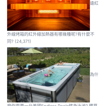
遠紅
外線烤箱的紅外線加熱器有哪幾種呢?有什麼不
同?
(24,371)
為什
麼你需要一台美國Endless Pools健身泳池? 購買