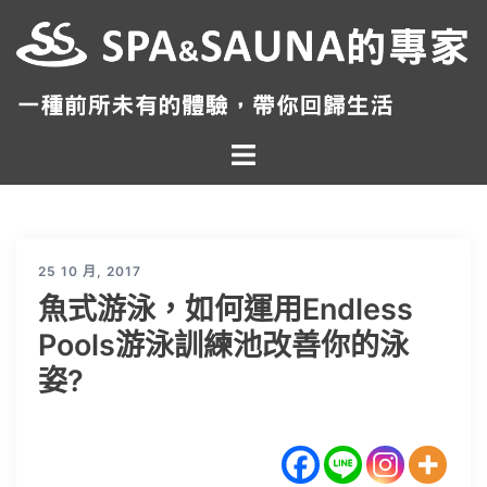
跳
至
主
要
內
Toggle
容
menu
25 10 月, 2017
魚式游泳，如何運用Endless
Pools游泳訓練池改善你的泳
姿?