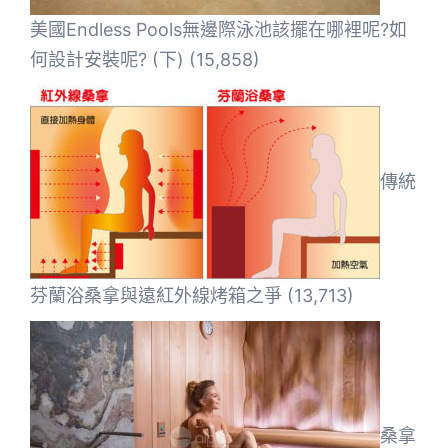
美國Endless Pools無邊際泳池該擺在哪裡呢?如
何設計安裝呢? (下)
(15,858)
傳統
芬蘭浴桑拿與遠紅外線烤箱之爭
(13,713)
桑拿