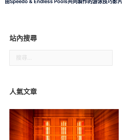
由Speedo & Endless Pools共同製作的游泳技巧影片
站內搜尋
搜
尋
關
鍵
人氣文章
字: