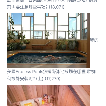
前需要注意哪些事項?
(18,071)
我的
美國Endless Pools無邊際泳池該擺在哪裡呢?如
何設計安裝呢? (上)
(17,279)