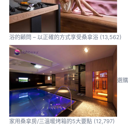
浴的顧問 – 以正確的方式享受桑拿浴
(13,562)
選購
家用桑拿房/三溫暖烤箱的5大要點
(12,797)