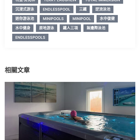
沉浸式游泳
ENDLESSPOOL
三鐵
逆流泳池
迷你游泳池
MINIPOOLS
MINIPOOL
水中復健
水中健身
原地游泳
鐵人三項
無邊際泳池
ENDLESSPOOLS
相關文章