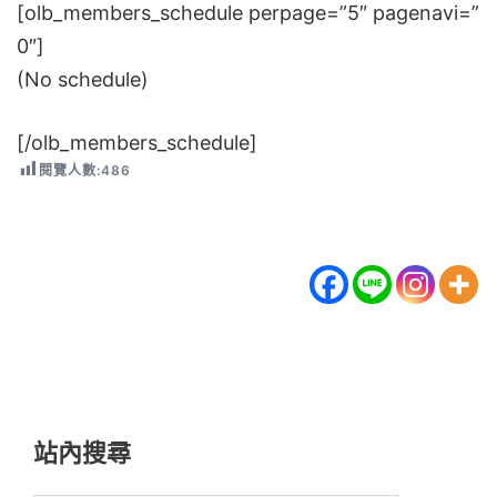
[olb_members_schedule perpage=”5″ pagenavi=”
0″]
(No schedule)
[/olb_members_schedule]
閱覽人數:
486
站內搜尋