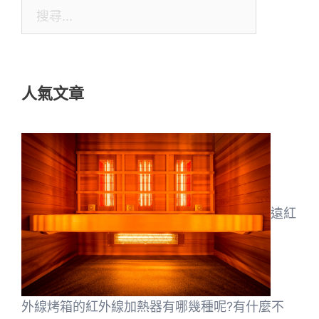
搜
尋
關
鍵
人氣文章
字:
遠紅
外線烤箱的紅外線加熱器有哪幾種呢?有什麼不