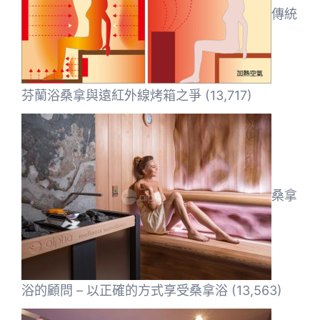
傳統
芬蘭浴桑拿與遠紅外線烤箱之爭
(13,717)
桑拿
浴的顧問 – 以正確的方式享受桑拿浴
(13,563)