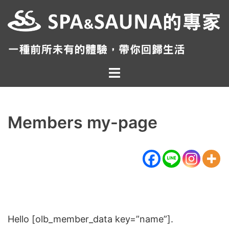
跳
至
主
要
內
Toggle
容
menu
Members my-page
Hello [olb_member_data key=”name”].