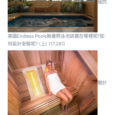
我的
美國Endless Pools無邊際泳池該擺在哪裡呢?如
何設計安裝呢? (上)
(17,281)
關於