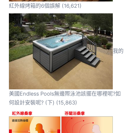
紅外線烤箱的6個誤解
(16,621)
我的
美國Endless Pools無邊際泳池該擺在哪裡呢?如
何設計安裝呢? (下)
(15,863)