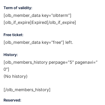
Term of validity:
[olb_member_data key=”olbterm”]
[olb_if_expire]Expired[/olb_if_expire]
Free ticket:
[olb_member_data key=”free”] left.
History:
[olb_members_history perpage=”5″ pagenavi=”
0″]
(No history)
[/olb_members_history]
Reserved: