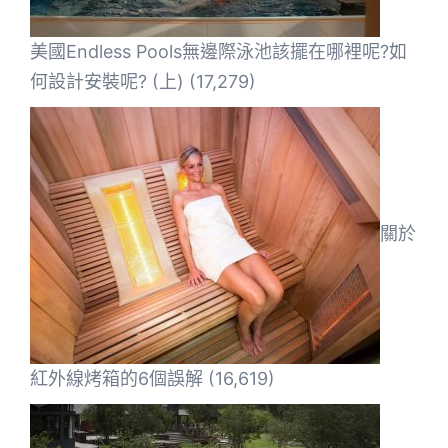
美國Endless Pools無邊際泳池該擺在哪裡呢?如
何設計安裝呢? (上)
(17,279)
關於
紅外線烤箱的6個誤解
(16,619)