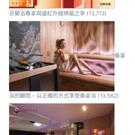
芬蘭浴桑拿與遠紅外線烤箱之爭
(13,713)
桑拿
浴的顧問 – 以正確的方式享受桑拿浴
(13,562)