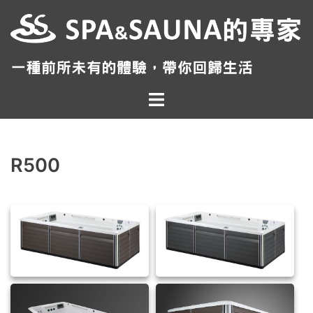
跳
至
主
要
內
Toggle
容
menu
R500