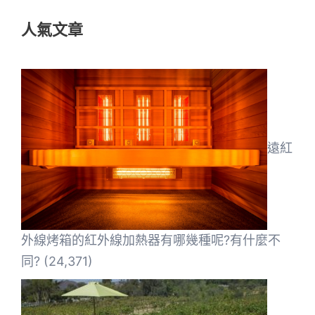
鍵
人氣文章
字:
遠紅
外線烤箱的紅外線加熱器有哪幾種呢?有什麼不
同?
(24,371)