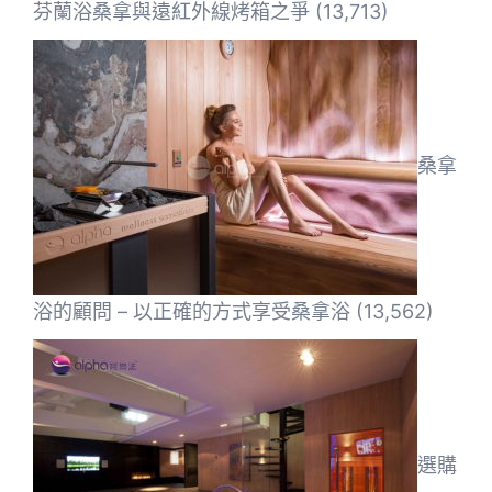
芬蘭浴桑拿與遠紅外線烤箱之爭
(13,713)
桑拿
浴的顧問 – 以正確的方式享受桑拿浴
(13,562)
選購