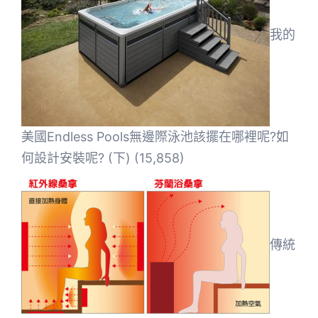
我的
美國Endless Pools無邊際泳池該擺在哪裡呢?如
何設計安裝呢? (下)
(15,858)
傳統