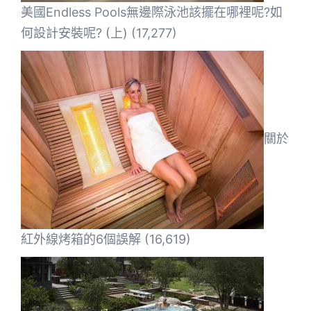
美國Endless Pools無邊際泳池該擺在哪裡呢?如
何設計安裝呢? (上)
(17,277)
關於
紅外線烤箱的6個誤解
(16,619)