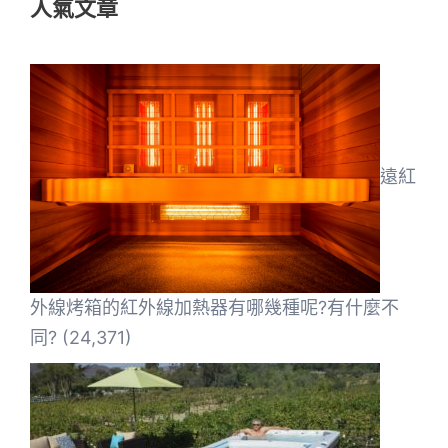
人氣文章
字:
遠紅
外線烤箱的紅外線加熱器有哪幾種呢?有什麼不
同?
(24,371)