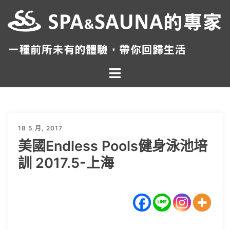
跳
至
主
要
內
Toggle
容
menu
18 5 月, 2017
美國Endless Pools健身泳池培
訓 2017.5-上海