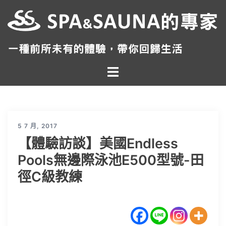
跳
至
主
要
內
Toggle
容
menu
5 7 月, 2017
【體驗訪談】美國Endless
Pools無邊際泳池E500型號-田
徑C級教練