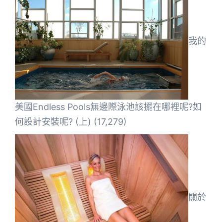
我的
美國Endless Pools無邊際泳池該擺在哪裡呢?如
何設計安裝呢? (上)
(17,279)
關於