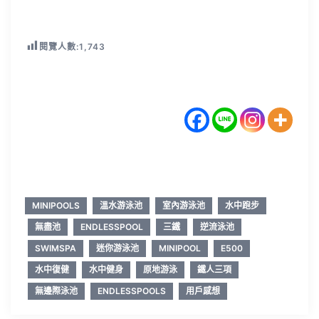
閱覽人數:
1,743
MINIPOOLS
溫水游泳池
室內游泳池
水中跑步
無盡池
ENDLESSPOOL
三鐵
逆流泳池
SWIMSPA
迷你游泳池
MINIPOOL
E500
水中復健
水中健身
原地游泳
鐵人三項
無邊際泳池
ENDLESSPOOLS
用戶感想