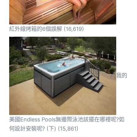
紅外線烤箱的6個誤解
(16,619)
我的
美國Endless Pools無邊際泳池該擺在哪裡呢?如
何設計安裝呢? (下)
(15,861)