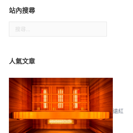
站內搜尋
搜
尋
關
鍵
人氣文章
字:
遠紅