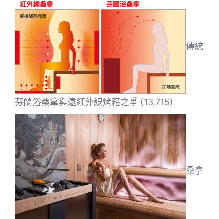
傳統
芬蘭浴桑拿與遠紅外線烤箱之爭
(13,715)
桑拿