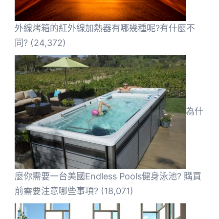
外線烤箱的紅外線加熱器有哪幾種呢?有什麼不
同?
(24,372)
為什
麼你需要一台美國Endless Pools健身泳池? 購買
前需要注意哪些事項?
(18,071)