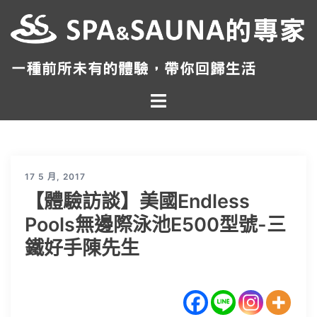
跳
至
主
要
內
Toggle
容
menu
17 5 月, 2017
【體驗訪談】美國Endless
Pools無邊際泳池E500型號-三
鐵好手陳先生