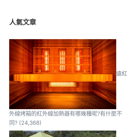
關
鍵
人氣文章
字:
遠紅
外線烤箱的紅外線加熱器有哪幾種呢?有什麼不
同?
(24,368)