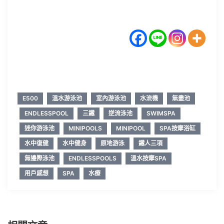
E500
溫水游泳池
室內游泳池
水流機
無盡池
ENDLESSPOOL
三鐵
逆流泳池
SWIMSPA
迷你游泳池
MINIPOOLS
MINIPOOL
SPA按摩浴缸
水中復健
水中健身
原地游泳
鐵人三項
無邊際泳池
ENDLESSPOOLS
溫水按摩SPA
用戶感想
SPA
水療