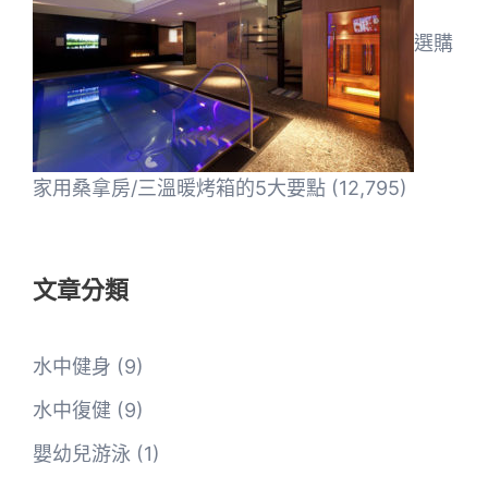
選購
家用桑拿房/三溫暖烤箱的5大要點
(12,795)
文章分類
水中健身
(9)
水中復健
(9)
嬰幼兒游泳
(1)