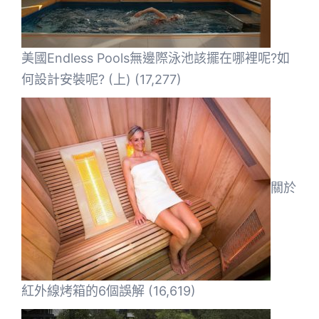
美國Endless Pools無邊際泳池該擺在哪裡呢?如
何設計安裝呢? (上)
(17,277)
關於
紅外線烤箱的6個誤解
(16,619)