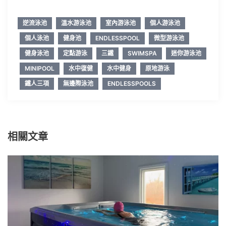
逆流泳池
溫水游泳池
室內游泳池
個人游泳池
個人泳池
健身池
ENDLESSPOOL
微型游泳池
健身泳池
定點游泳
三鐵
SWIMSPA
迷你游泳池
MINIPOOL
水中復健
水中健身
原地游泳
鐵人三項
無邊際泳池
ENDLESSPOOLS
相關文章