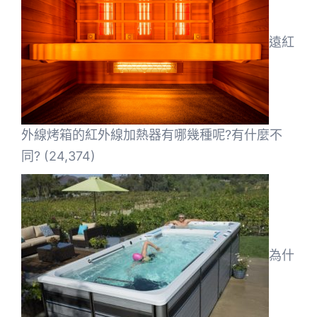
遠紅
外線烤箱的紅外線加熱器有哪幾種呢?有什麼不
同?
(24,374)
為什