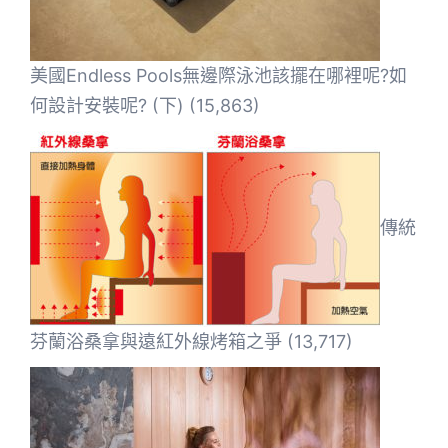
美國Endless Pools無邊際泳池該擺在哪裡呢?如
何設計安裝呢? (下)
(15,863)
傳統
芬蘭浴桑拿與遠紅外線烤箱之爭
(13,717)