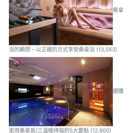
桑拿
浴的顧問 – 以正確的方式享受桑拿浴
(13,563)
選購
家用桑拿房/三溫暖烤箱的5大要點
(12,800)