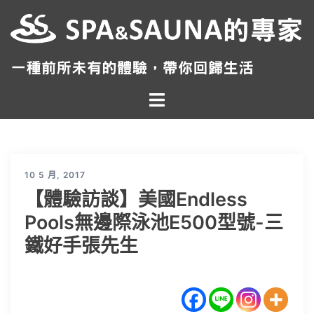
跳
至
主
要
內
Toggle
容
menu
10 5 月, 2017
【體驗訪談】美國Endless
Pools無邊際泳池E500型號-三
鐵好手張先生