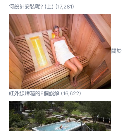
何設計安裝呢? (上)
(17,281)
關於
紅外線烤箱的6個誤解
(16,622)