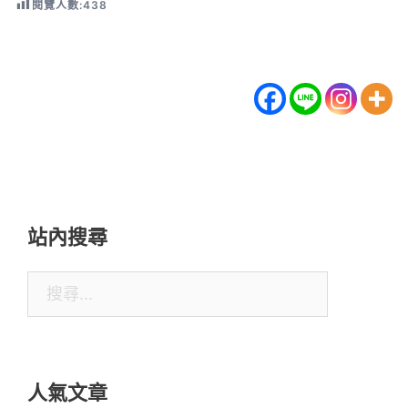
閱覽人數:
438
站內搜尋
搜
尋
關
鍵
人氣文章
字: