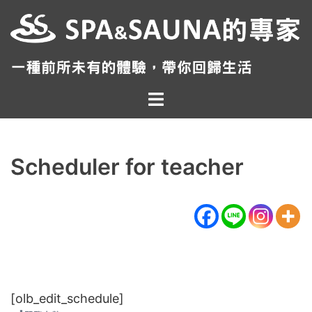
跳
至
主
要
內
Toggle
容
menu
Scheduler for teacher
[olb_edit_schedule]