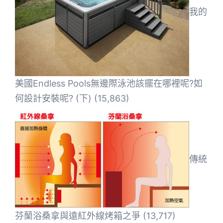
我的
美國Endless Pools無邊際泳池該擺在哪裡呢?如
何設計安裝呢? (下)
(15,863)
傳統
芬蘭浴桑拿與遠紅外線烤箱之爭
(13,717)