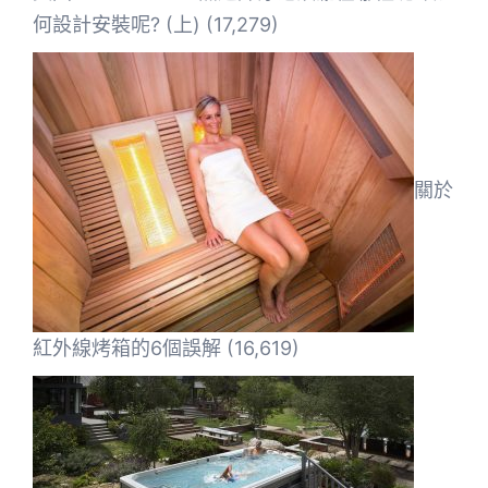
何設計安裝呢? (上)
(17,279)
關於
紅外線烤箱的6個誤解
(16,619)