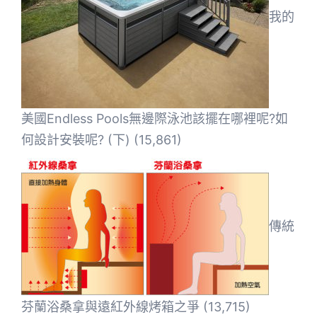
我的
美國Endless Pools無邊際泳池該擺在哪裡呢?如
何設計安裝呢? (下)
(15,861)
傳統
芬蘭浴桑拿與遠紅外線烤箱之爭
(13,715)