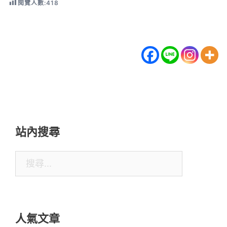
閱覽人數:
418
站內搜尋
搜
尋
關
鍵
人氣文章
字: