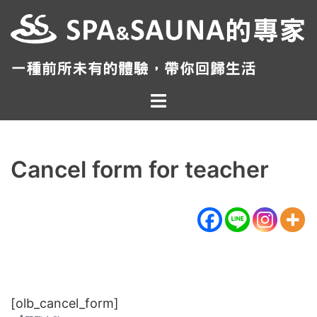
跳
至
主
要
內
Toggle
容
menu
Cancel form for teacher
[olb_cancel_form]