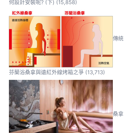
何設計安裝呢? (下)
(15,858)
傳統
芬蘭浴桑拿與遠紅外線烤箱之爭
(13,713)
桑拿