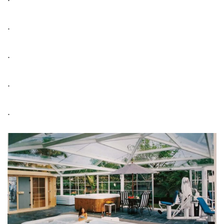
.
.
.
.