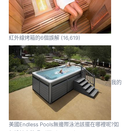
紅外線烤箱的6個誤解
(16,619)
我的
美國Endless Pools無邊際泳池該擺在哪裡呢?如