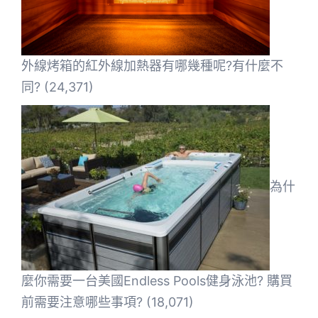
外線烤箱的紅外線加熱器有哪幾種呢?有什麼不
同?
(24,371)
為什
麼你需要一台美國Endless Pools健身泳池? 購買
前需要注意哪些事項?
(18,071)