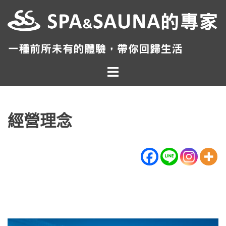
跳
至
主
要
內
Toggle
容
menu
經營理念