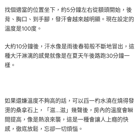
找個適當的位置坐下，約5分鐘左右從額頭開始，後
背、胸口、到手腳，發汗會越來越明顯。現在設定的
溫度是100度。
大約10分鐘後，汗水像是雨後春筍般不斷地冒出，這
種大汗淋漓的感覺就像是在夏天午後路跑30分鐘一
樣。
如果還嫌溫度不夠高的話，可以舀一杓水澆在燒得發
燙的桑拿石上，「滋…滋」幾聲後，房內的溫度會瞬
間提高，像是熱浪來襲，這是一種會讓人上癮的快
感，徹底放鬆，忘卻一切煩惱。