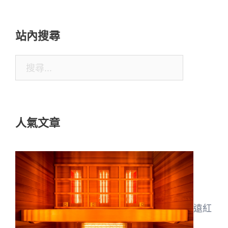
站內搜尋
搜
尋
關
鍵
人氣文章
字:
遠紅