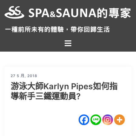
跳
至
主
要
內
Toggle
容
menu
27 5 月, 2018
游泳大師Karlyn Pipes如何指
導新手三鐵運動員?