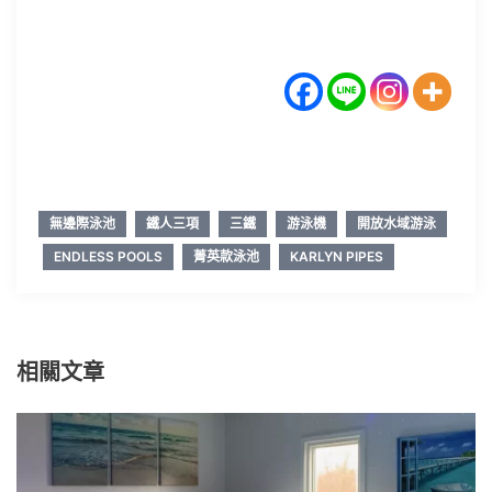
無邊際泳池
鐵人三項
三鐵
游泳機
開放水域游泳
ENDLESS POOLS
菁英款泳池
KARLYN PIPES
相關文章