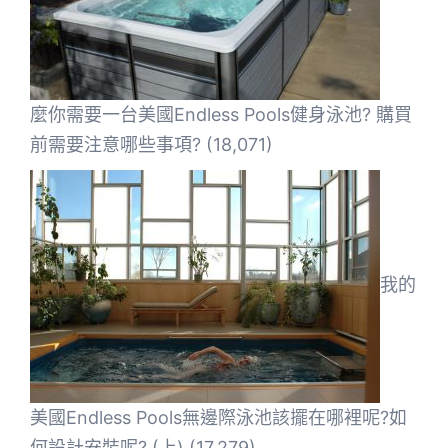
麼你需要一台美國Endless Pools健身泳池? 購買
前需要注意哪些事項?
(18,071)
我的
美國Endless Pools無邊際泳池該擺在哪裡呢?如
何設計安裝呢? (上)
(17,279)