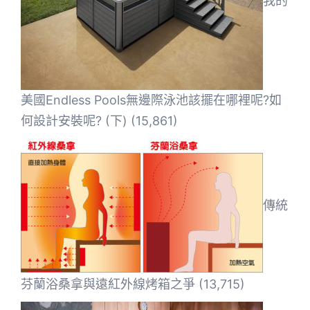
美國Endless Pools無邊際泳池該擺在哪裡呢?如
何設計安裝呢? (下)
(15,861)
傳統
芬蘭浴桑拿與遠紅外線烤箱之爭
(13,715)