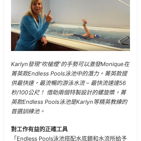
Karlyn發現“吹槍煙”的手勢可以激發Monique在
菁英款Endless Pools泳池中的潛力。菁英款提
供最快速，最流暢的游泳水流 – 最快流速達56
秒/100公尺！ 借助兩個特製設計的螺旋槳，菁
英款Endless Pools泳池是Karlyn等精英教練的
首選訓練池。
對工作有益的正確工具
「Endless Pools泳池搭配水底鏡和水流所給予