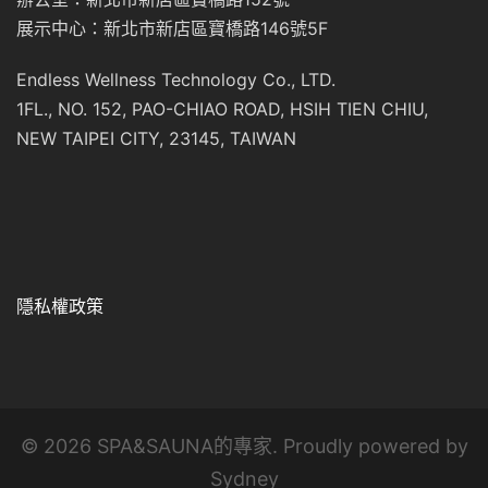
展示中心：新北市新店區寶橋路146號5F
Endless Wellness Technology Co., LTD.
1FL., NO. 152, PAO-CHIAO ROAD, HSIH TIEN CHIU,
NEW TAIPEI CITY, 23145, TAIWAN
隱私權政策
© 2026 SPA&SAUNA的專家. Proudly powered by
Sydney