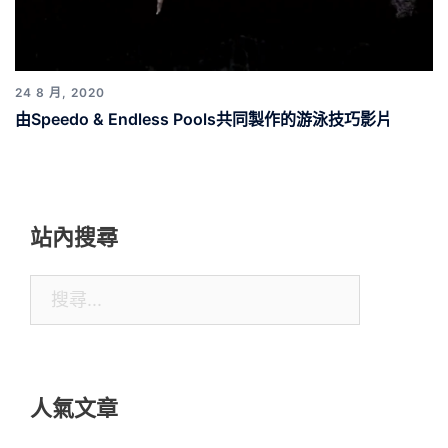
24 8 月, 2020
由Speedo & Endless Pools共同製作的游泳技巧影片
站內搜尋
搜
尋
關
鍵
人氣文章
字: