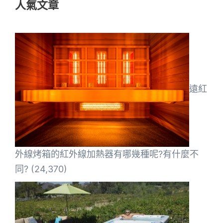
人氣文章
字:
遠紅
外線烤箱的紅外線加熱器有哪幾種呢?有什麼不
同?
(24,370)