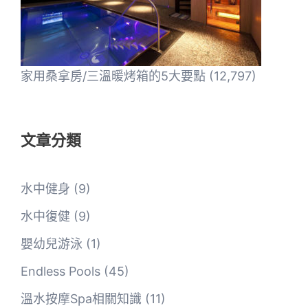
家用桑拿房/三溫暖烤箱的5大要點
(12,797)
文章分類
水中健身
(9)
水中復健
(9)
嬰幼兒游泳
(1)
Endless Pools
(45)
溫水按摩Spa相關知識
(11)