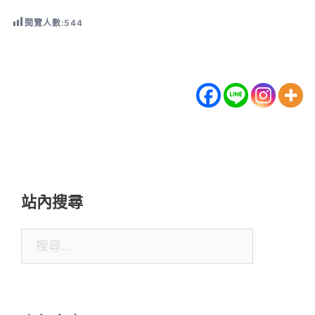
閱覽人數:
544
站內搜尋
搜
尋
關
鍵