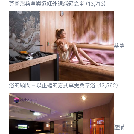
芬蘭浴桑拿與遠紅外線烤箱之爭
(13,713)
桑拿
浴的顧問 – 以正確的方式享受桑拿浴
(13,562)
選購