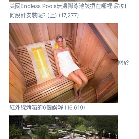
美國Endless Pools無邊際泳池該擺在哪裡呢?如
何設計安裝呢? (上)
(17,277)
關於
紅外線烤箱的6個誤解
(16,619)