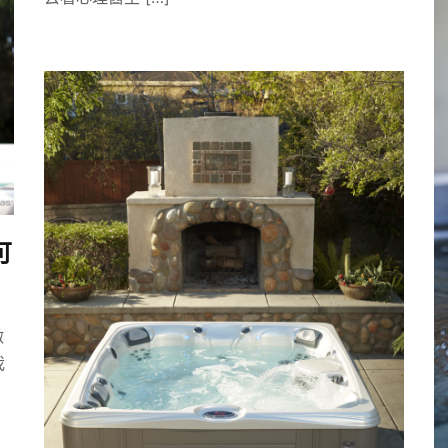
可
做
我