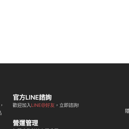
官方LINE諮詢
，
歡迎加入
LINE@好友
，立即諮詢!
品
營運管理