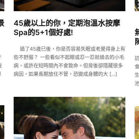
景
45歲以上的你，定期泡溫水按摩
Spa的5+1個好處!
過了45歲已後，你是否容易失眠或老覺得身上有
考
些不舒服？ 一些看似不起眼或忍一忍就過去的小毛
訪
沒
病，或許在短時間內不會致命。但背後卻隱藏很多
卻
病因，如果長期放任不管，恐變成身體的大 […]