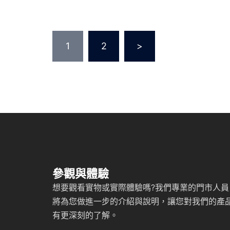
文
1
2
>
章
分
頁
參觀與體驗
想要觀看實物或實際體驗嗎?我們專業的門市人員
將為您做進一步的介紹與說明，讓您對我們的產
有更深刻的了解。