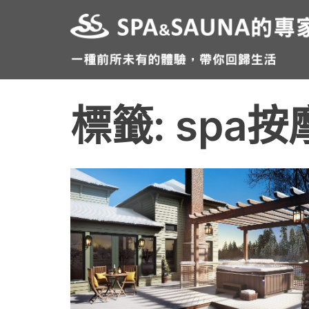
跳
至
主
要
內
標籤:
spa
容