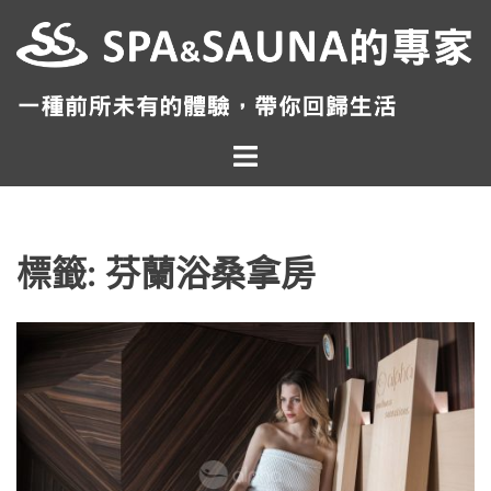
跳
至
主
要
內
Toggle
容
menu
標籤:
芬蘭浴桑拿房