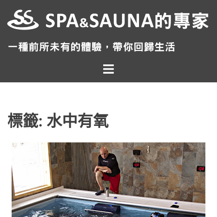
跳
至
主
要
內
Toggle
容
menu
標籤:
水中有氧