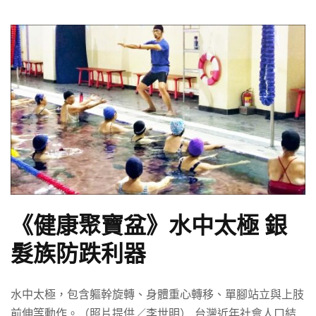
《健康聚寶盆》水中太極 銀
髮族防跌利器
水中太極，包含軀幹旋轉、身體重心轉移、單腳站立與上肢
前伸等動作。（照片提供／李世明） 台灣近年社會人口結