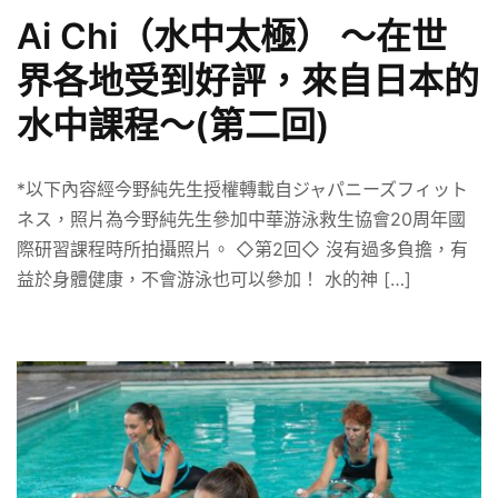
Ai Chi（水中太極） 〜在世
界各地受到好評，來自日本的
水中課程〜(第二回)
*以下內容經今野純先生授權轉載自ジャパニーズフィット
ネス，照片為今野純先生參加中華游泳救生協會20周年國
際研習課程時所拍攝照片。 ◇第2回◇ 沒有過多負擔，有
益於身體健康，不會游泳也可以參加！ 水的神 […]