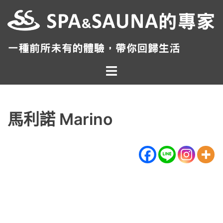
跳
至
主
要
內
Toggle
容
menu
馬利諾 Marino