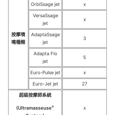
OrbiSsage jet
x
VersaSsage
x
jet
按摩噴
AdaptaSsage
3
嘴種類
jet
Adapta Flo
5
jet
Euro-Pulse jet
x
Euro-Jet jet
27
超級按摩師系統
®
(Ultramasseuse
x