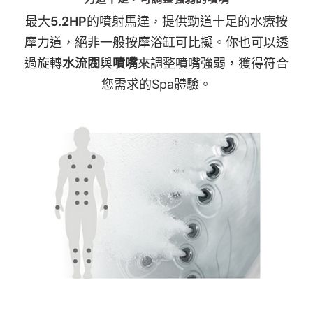
最大
5.2HP
的噴射馬達，提供勁道十足的水療按
摩力道，絕非一般按摩浴缸可比擬。你也可以透
過旋轉
水流閥
與
噴嘴
來調整噴嘴強弱，獲得符合
您需求的Spa體驗。