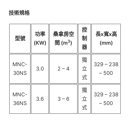
技術規格
控
功率
桑拿房空
長x寬x高
型號
制
3
(KW)
間 (m
)
(mm)
器
獨
MNC-
329 – 238
3.0
2 – 4
立
30NS
– 500
式
獨
MNC-
329 – 238
3.6
3 – 6
立
36NS
– 500
式