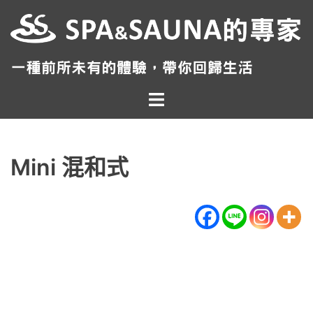
跳
至
主
要
內
Toggle
容
menu
Mini 混和式