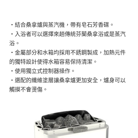
・結合桑拿爐與蒸汽機，帶有皂石芳香碟。
・入浴者可以選擇來趟傳統芬蘭桑拿浴或是蒸汽
浴。
・金屬部分和水箱均採用不銹鋼製成，加熱元件
的獨特設計使得水箱容易保持清潔。
・使用獨立式控制器操作。
・選配的纖維塗層讓桑拿爐更加安全，爐身可以
觸摸不會燙傷。