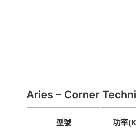
Aries – Corner Techni
型號
功率(K