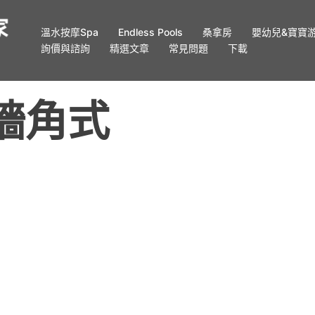
溫水按摩Spa
Endless Pools
桑拿房
嬰幼兒&寶寶
詢價與諮詢
精選文章
常見問題
下載
s 牆角式