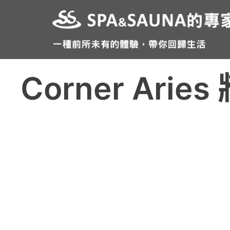
跳
至
主
要
內
Corner Arie
容