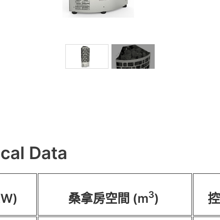
cal Data
3
W)
桑拿房空間 (m
)
控