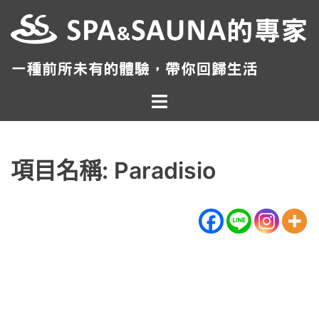
跳
至
主
要
內
Toggle
容
menu
項目名稱: Paradisio