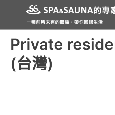
跳
至
主
要
內
Private resid
容
(台灣)