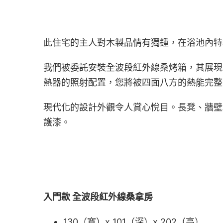
此住宅的主人對木製品情有獨鍾，在浴池內特
我們被委託安裝全波段紅外線桑烤箱，其展現的
熱器的照射配置，您將被四面八方的熱能完整
現代化的設計外觀令人賞心悅目。長凳、牆壁
護漆。
入門款 全波段紅外線桑拿房
130（寬）x 101（深）x 202（高）