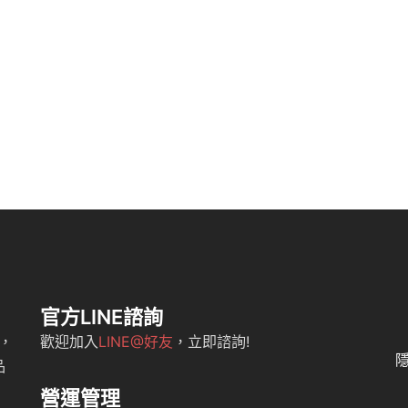
官方LINE諮詢
，
歡迎加入
LINE@好友
，立即諮詢!
品
營運管理