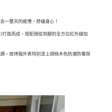
洗去一整天的疲憊，舒緩身心！
r)打造而成，搭配頭從到腳的全方位紅外線加
色調，故烤箱外表特別漆上胡桃木色防潮防霉保