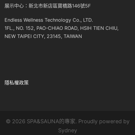
展示中心：新北市新店區寶橋路146號5F
Endless Wellness Technology Co., LTD.
1FL., NO. 152, PAO-CHIAO ROAD, HSIH TIEN CHIU,
NEW TAIPEI CITY, 23145, TAIWAN
隱私權政策
© 2026 SPA&SAUNA的專家. Proudly powered by
Sydney