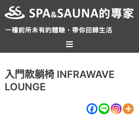
跳
至
主
要
內
Toggle
容
menu
入門款躺椅 INFRAWAVE
LOUNGE