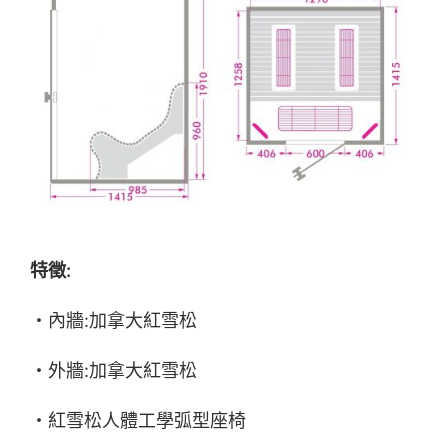
特徵:
・內牆:加拿大紅雪松
・外牆:加拿大紅雪松
・紅雪松人體工學弧型座椅