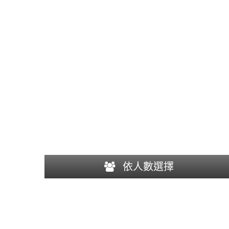
依人數選擇