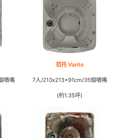
范托 Vanto
35個噴嘴
7人/213x213x91cm/35個噴嘴
(約1.35坪)