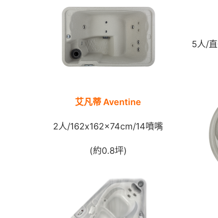
5人/直
艾凡蒂 Aventine
2人/162x162x74cm/14噴嘴
(約0.8坪)