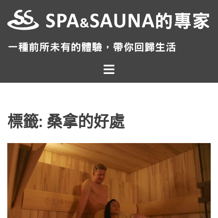
跳
至
主
要
內
Toggle
容
menu
標籤:
桑拿的好處