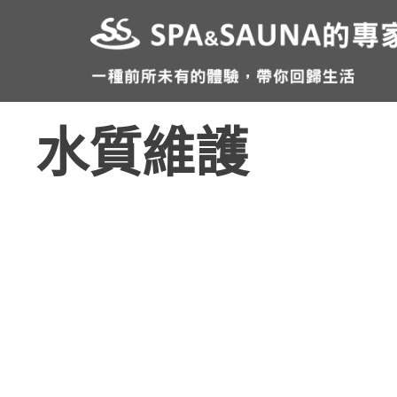
跳
至
主
要
內
水質維護
容