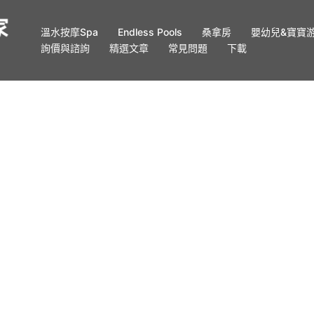
溫水按摩Spa
Endless Pools
桑拿房
嬰幼兒&寶寶
詢價與諮詢
精選文章
常見問題
下載