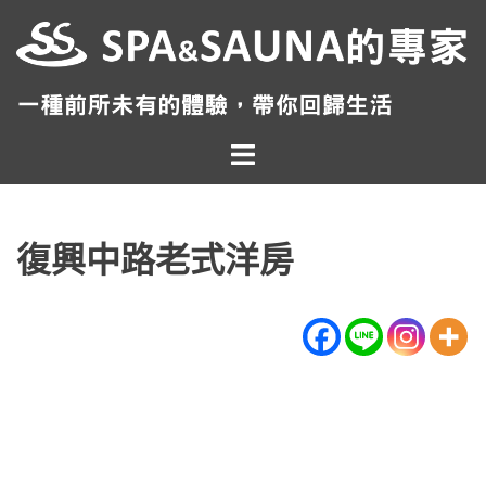
跳
至
主
要
內
Toggle
容
menu
復興中路老式洋房